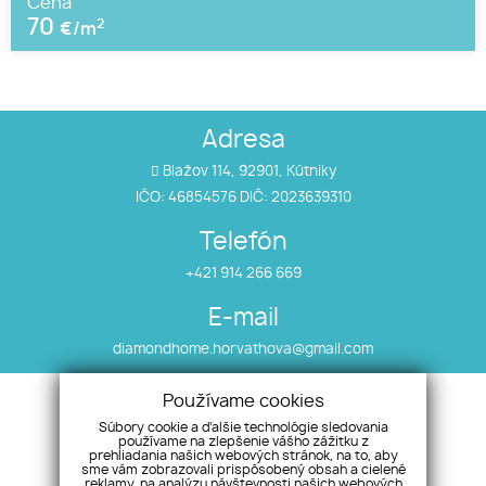
Cena
70
2
€/m
Adresa
Blažov 114, 92901, Kútniky
IČO: 46854576 DIČ: 2023639310
Telefón
+421 914 266 669
E-mail
diamondhome.horvathova@gmail.com
Používame cookies
Úvod
Nehnuteľnosti
Súbory cookie a ďalšie technológie sledovania
Makléri
Vložte ponuku/dopyt
používame na zlepšenie vášho zážitku z
prehliadania našich webových stránok, na to, aby
O nás
Alternatívne riešenia
sme vám zobrazovali prispôsobený obsah a cielené
reklamy, na analýzu návštevnosti našich webových