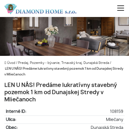
Úvod
/
Predaj, Pozemky - bývanie, Trnavský kraj, Dunajská Streda
/
LEN U NÁS! Predáme lukratívny stavebný pozemok 1 km od Dunajskej Stredy
v Mliečanoch
LEN U NÁS! Predáme lukratívny stavebný
pozemok 1 km od Dunajskej Stredy v
Mliečanoch
Interné ID:
108159
Ulica:
Mliečany
Obec:
Dunajská Streda