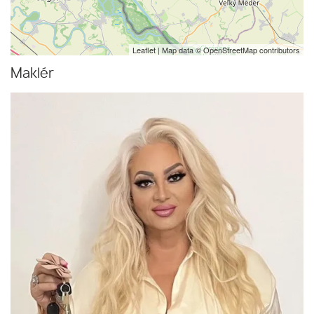
Leaflet
| Map data ©
OpenStreetMap
contributors
Maklér