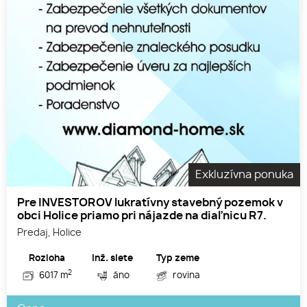
Exkluzívna ponuka
Pre INVESTOROV lukratívny stavebný pozemok v
obci Holice priamo pri nájazde na diaľnicu R7.
Predaj, Holice
Rozloha
Inž. siete
Typ zeme
2
6017 m
áno
rovina