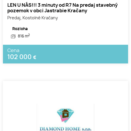
LEN U NÁS!!! 3 minuty od R7 Na predaj stavebný
pozemok v obci Jastrabie Kračany
Predaj, Kostolné Kračany
Rozloha
2
816 m
Cena
102 000
€