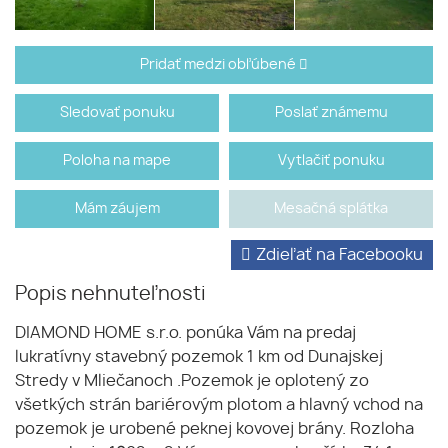
Pridať medzi obľúbené
Sledovať ponuku
Poslať známemu
Poloha na mape
Vytlačiť ponuku
Mám záujem
Mesačná splátka
Zdieľať na Facebooku
Popis nehnuteľnosti
DIAMOND HOME s.r.o. ponúka Vám na predaj
lukratívny stavebný pozemok 1 km od Dunajskej
Stredy v Mliečanoch .Pozemok je oplotený zo
všetkých strán bariérovým plotom a hlavný vchod na
pozemok je urobené peknej kovovej brány. Rozloha