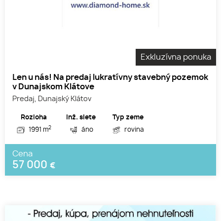
Exkluzívna ponuka
Len u nás! Na predaj lukratívny stavebný pozemok
v Dunajskom Klátove
Predaj, Dunajský Klátov
Rozloha
Inž. siete
Typ zeme
2
1991 m
áno
rovina
Cena
57 000
€