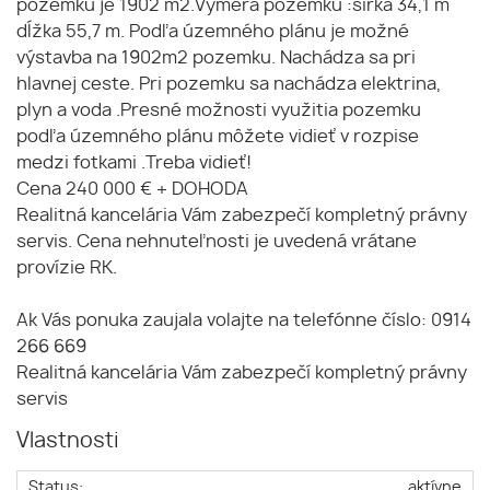
pozemku je 1902 m2.Výmera pozemku :šírka 34,1 m
dĺžka 55,7 m. Podľa územného plánu je možné
výstavba na 1902m2 pozemku. Nachádza sa pri
hlavnej ceste. Pri pozemku sa nachádza elektrina,
plyn a voda .Presné možnosti využitia pozemku
podľa územného plánu môžete vidieť v rozpise
medzi fotkami .Treba vidieť!
Cena 240 000 € + DOHODA
Realitná kancelária Vám zabezpečí kompletný právny
servis. Cena nehnuteľnosti je uvedená vrátane
provízie RK.
Ak Vás ponuka zaujala volajte na telefónne číslo: 0914
266 669
Realitná kancelária Vám zabezpečí kompletný právny
servis
Vlastnosti
Status:
aktívne