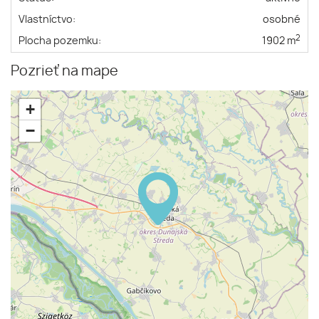
Vlastníctvo:
osobné
2
Plocha pozemku:
1902 m
Pozrieť na mape
+
−