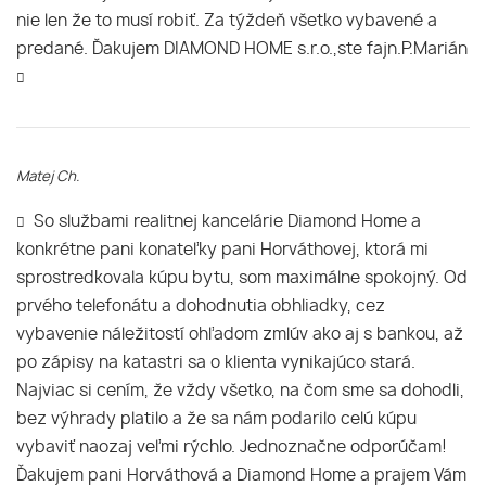
nie len že to musí robiť. Za týždeň všetko vybavené a
predané. Ďakujem DIAMOND HOME s.r.o.,ste fajn.P.Marián
Matej Ch.
So službami realitnej kancelárie Diamond Home a
konkrétne pani konateľky pani Horváthovej, ktorá mi
sprostredkovala kúpu bytu, som maximálne spokojný. Od
prvého telefonátu a dohodnutia obhliadky, cez
vybavenie náležitostí ohľadom zmlúv ako aj s bankou, až
po zápisy na katastri sa o klienta vynikajúco stará.
Najviac si cením, že vždy všetko, na čom sme sa dohodli,
bez výhrady platilo a že sa nám podarilo celú kúpu
vybaviť naozaj veľmi rýchlo. Jednoznačne odporúčam!
Ďakujem pani Horváthová a Diamond Home a prajem Vám