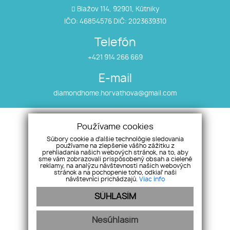
Blažov 114, 92901, Kútniky
IČO: 46854576 DIČ: 2023639310
Telefón
+421 914 266 669
E-mail
diamondhome.horvathova@gmail.com
Úvod
Nehnuteľnosti
Používame cookies
Makléri
Vložte ponuku/dopyt
Súbory cookie a ďalšie technológie sledovania
O nás
Alternatívne riešenia
používame na zlepšenie vášho zážitku z
prehliadania našich webových stránok, na to, aby
Služby
sporov
sme vám zobrazovali prispôsobený obsah a cielené
reklamy, na analýzu návštevnosti našich webových
Úvery
Kontakt
stránok a na pochopenie toho, odkiaľ naši
návštevníci prichádzajú.
Viac info
Referencie
SÚHLASÍM
Nesúhlasím