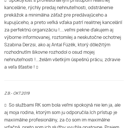
Spokojnosť s profesionálnym prístupom realitnej
kancelárie, rýchly predaj nehnuteľnosti, odstránenie
prekážok a minimálna záťaž pre predávajúceho a
kupujúceho, a preto veľká vďaka patrí realitnej kancelárií
za perfektnú organizáciu !....veľmi pekne ďakujem aj
výborne informovanej, roztomilej a neskutočne ochotnej
Szabina Derzsi, ako aj Antal Füzék, ktorý dôležitým
rozhodnutím šikovne rozhodol o osud mojej
nehnuteľnosti !...želám všetkým úspešnú prácu, zdravie
a veľa šťastie !
Z.B.- OKT.2019
So službami RK som bola veľmi spokojná nie len ja, ale
aj moja rodina, ktorým som ju odporučila.Ich prístup je
maxiimálne profesionálny, za čo som im maximálne
vďačná, preto som ich služby využila opatovne. Prajem