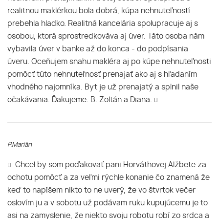
realitnou maklérkou bola dobrá, kúpa nehnuteľností
prebehla hladko. Realitná kancelária spolupracuje aj s
osobou, ktorá sprostredkováva aj úver. Táto osoba nám
vybavila úver v banke až do konca - do podpísania
úveru. Oceňujem snahu makléra aj po kúpe nehnuteľnosti
pomôcť túto nehnuteľnosť prenajať ako aj s hľadaním
vhodného najomníka. Byt je už prenajatý a splnil naše
očakávania. Ďakujeme. B. Zoltán a Diana.
P.Marián
Chcel by som poďakovať pani Horváthovej Alžbete za
ochotu pomôcť a za veľmi rýchle konanie čo znamená že
keď to napíšem nikto to ne uverý, že vo štvrtok večer
oslovím ju a v sobotu už podávam ruku kupujúcemu je to
asi na zamyslenie, že niekto svoju robotu robí zo srdca a