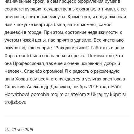
назначенные сроки, а сам процесс оформления бумаг в
соответствующих государственных органах, отнимал, с ее
помощью, считанные минуты. Кроме того, и предложенная
нам к покупке квартира была, на тот момент, самой
дешевой в городе. При этом, состояние недвижимости, с
учетом низкой цены, нас приятно удивило. Все чистенько,
аккуратно, как говорят: “Заходи и живи!”. Работать с пани
Хорватовой было очень легко и просто. Помимо того, что
она Профессионал, так еще и очень искренний, добрый
Человек. Спасибо огромное! Я с радостью рекомендую
пани Хорватову всем, кто нуждается в услугах риелтора в
Словакии. Александр Драников, ноябрь 2016 года. Pani
Horváthová pomohla mojim priateľom z Ukrajiny kúpiť si
trojizbov
G.I.-10.dec.2018