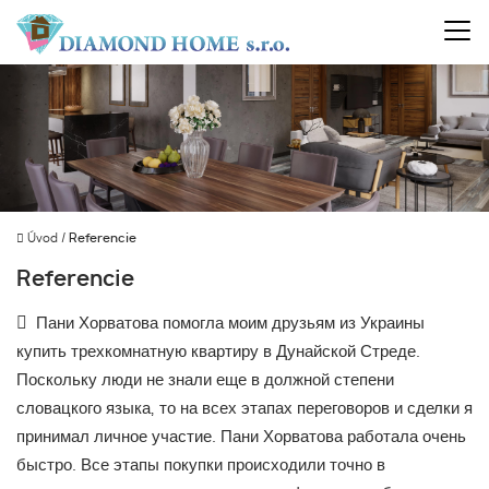
Úvod
/
Referencie
Referencie
Пани Хорватова помогла моим друзьям из Украины
купить трехкомнатную квартиру в Дунайской Стреде.
Поскольку люди не знали еще в должной степени
словацкого языка, то на всех этапах переговоров и сделки я
принимал личное участие. Пани Хорватова работала очень
быстро. Все этапы покупки происходили точно в