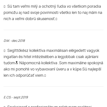
Sú tam veľmi milý a ochotný ľudia vo všetkom poradia
pomožu aj nad svoje povinnosti všetko len to naj mám na
nich a veľmi dobrú skusenosť.
D.M. -dec.2018
Segíttőkész kollektíva maximálisan elégedett vagyok
ingatlan és hitel intézésében a legjobbak csak ajánlani
tudom🔝 Nápomocná kollektíva .Som maximálne spokojná
ako mi pomohli vo vybavovaní úveru a v kúpe.Sú najlepší
len ich odporúčať viem.
E.CS.- sept.2019