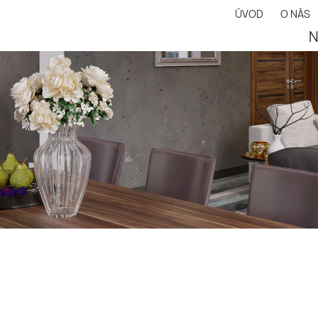
ÚVOD
O NÁS
N