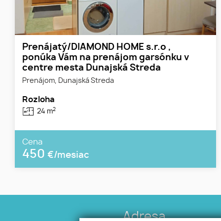
Prenájatý/DIAMOND HOME s.r.o ,
ponúka Vám na prenájom garsónku v
centre mesta Dunajská Streda
Prenájom, Dunajská Streda
Rozloha
2
24 m
Cena
450
€/mesiac
Adresa