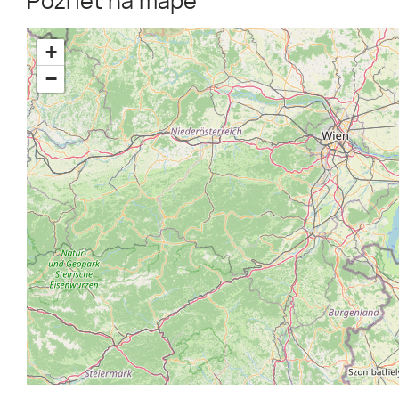
Pozrieť na mape
+
−