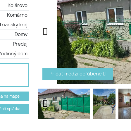
Kolárovo
Komárno
triansky kraj
Domy
Predaj
Rodinný dom
Pridať medzi obľúbené
ha na mape
ná splátka