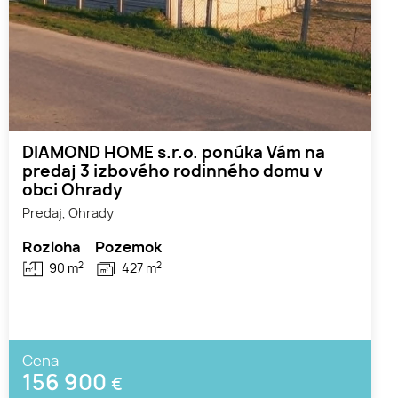
DIAMOND HOME s.r.o. ponúka Vám na
predaj 3 izbového rodinného domu v
obci Ohrady
Predaj, Ohrady
Rozloha
Pozemok
2
2
90 m
427 m
Cena
156 900
€