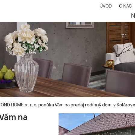
ÚVOD
O NÁS
N
ND HOME s . r. o. ponúka Vám na predaj rodinný dom v Kolárov
 Vám na