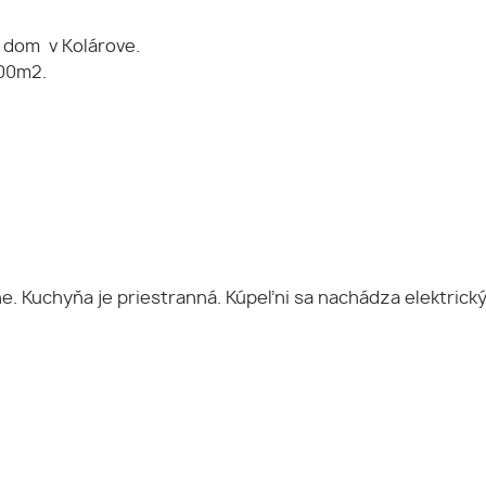
 dom v Kolárove.
100m2.
Kuchyňa je priestranná. Kúpeľni sa nachádza elektrický b