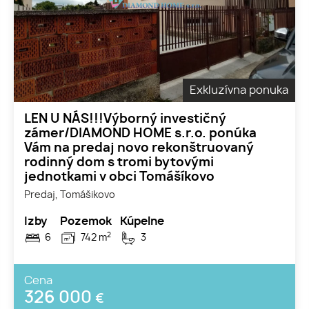
Exkluzívna ponuka
LEN U NÁS!!!Výborný investičný
zámer/DIAMOND HOME s.r.o. ponúka
Vám na predaj novo rekonštruovaný
rodinný dom s tromi bytovými
jednotkami v obci Tomášíkovo
Predaj, Tomášikovo
Izby
Pozemok
Kúpelne
2
6
742 m
3
Cena
326 000
€