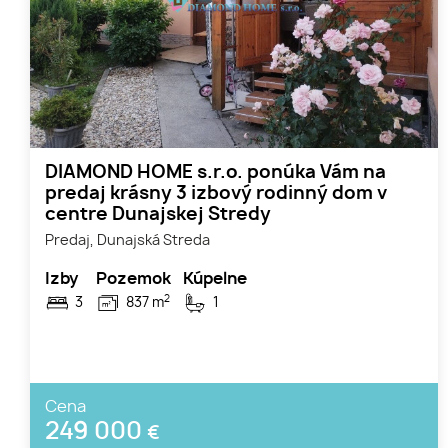
DIAMOND HOME s.r.o. ponúka Vám na
predaj krásny 3 izbový rodinný dom v
centre Dunajskej Stredy
Predaj, Dunajská Streda
Izby
Pozemok
Kúpelne
2
3
837 m
1
Cena
249 000
€