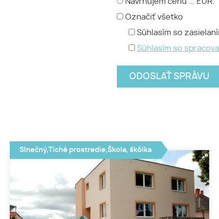
Navrhujem cenu ... EUR.
Označiť všetko
Súhlasím so zasielan
Súhlasím so spracov
Slnečný,Tiché prostredie,Škola, škôlka