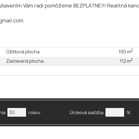
vybavením Vám radi pomôžeme BEZPLATNE!!! Realitná kanc
gmail.com
2
e
Úžitková plocha:
100 m
2
é
Zastavaná plocha:
112 m
2
ia:
rokov
Úroková sadzba:
%