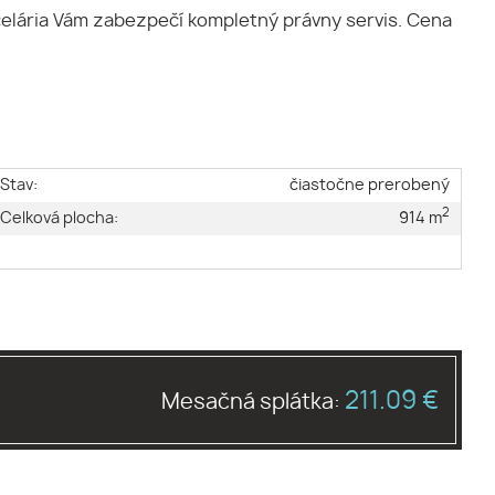
elária Vám zabezpečí kompletný právny servis. Cena
Stav:
čiastočne prerobený
2
Celková plocha:
914 m
211.09 €
Mesačná splátka: