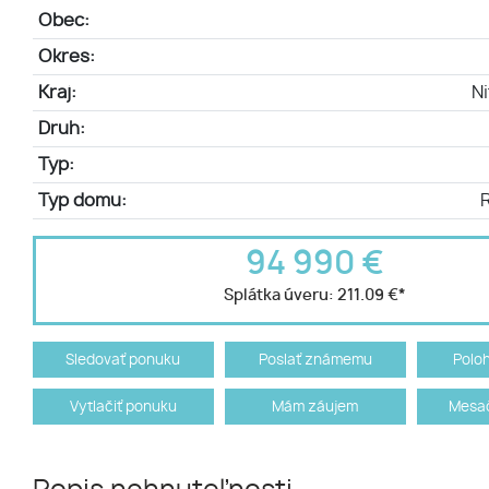
Obec:
Okres:
Kraj:
Ni
Druh:
Typ:
Typ domu:
94 990 €
Splátka úveru:
211.09 €
*
Sledovať ponuku
Poslať známemu
Polo
Vytlačiť ponuku
Mám záujem
Mesač