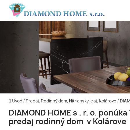
Úvod
/
Predaj, Rodinný dom, Nitriansky kraj, Kolárovo
/
DIAMO
DIAMOND HOME s . r. o. ponúka
predaj rodinný dom v Kolárove