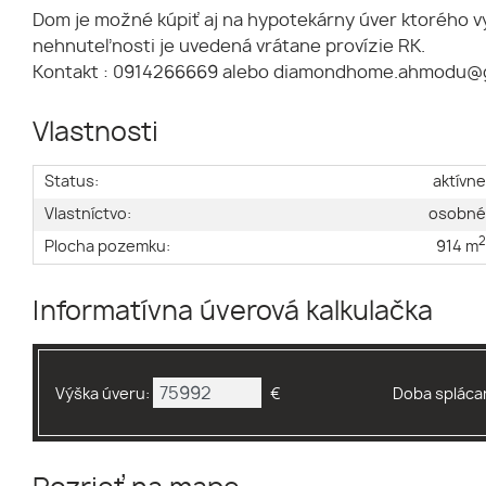
Dom je možné kúpiť aj na hypotekárny úver ktorého 
nehnuteľnosti je uvedená vrátane provízie RK.
Kontakt : 0914266669 alebo diamondhome.ahmodu@
Vlastnosti
Status:
aktívn
Vlastníctvo:
osobn
Plocha pozemku:
914 m
Informatívna úverová kalkulačka
Výška úveru:
€
Doba splácan