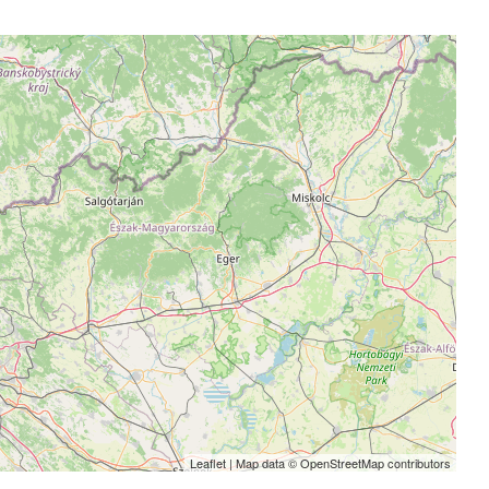
Leaflet
| Map data ©
OpenStreetMap
contributors