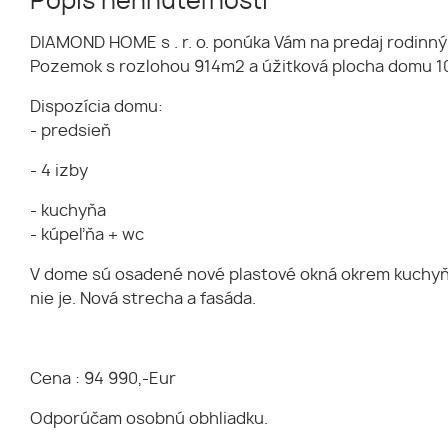
Popis nehnuteľnosti
DIAMOND HOME s . r. o. ponúka Vám na predaj rodinný
Pozemok s rozlohou 914m2 a úžitková plocha domu 
Dispozícia domu:
- predsieň
- 4 izby
- kuchyňa
- kúpeľňa + wc
V dome sú osadené nové plastové okná okrem kuchyňe. 
nie je. Nová strecha a fasáda.
Cena : 94 990,-Eur
Odporúčam osobnú obhliadku.