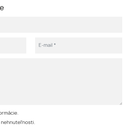
me
ormácie.
 nehnuteľnosti.