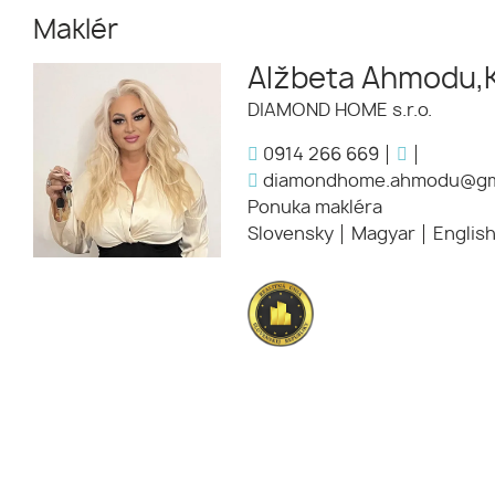
Maklér
Alžbeta Ahmodu,
DIAMOND HOME s.r.o.
0914 266 669
diamondhome.ahmodu@gm
Ponuka makléra
Slovensky
Magyar
Englis