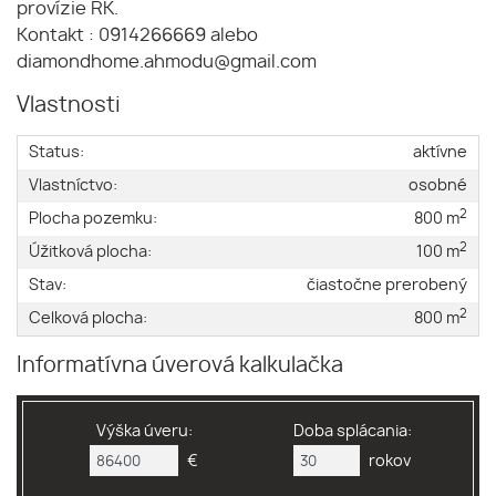
provízie RK.
Kontakt : 0914266669 alebo
diamondhome.ahmodu@gmail.com
Vlastnosti
Status:
aktívne
Vlastníctvo:
osobné
2
Plocha pozemku:
800 m
2
Úžitková plocha:
100 m
Stav:
čiastočne prerobený
2
Celková plocha:
800 m
Informatívna úverová kalkulačka
Výška úveru:
Doba splácania:
€
rokov