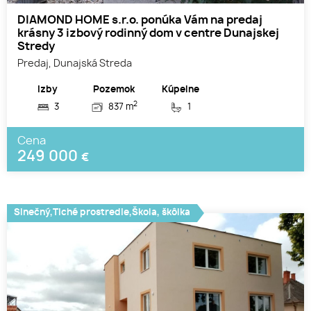
DIAMOND HOME s.r.o. ponúka Vám na predaj
krásny 3 izbový rodinný dom v centre Dunajskej
Stredy
Predaj, Dunajská Streda
Izby
Pozemok
Kúpelne
2
3
837 m
1
Cena
249 000
€
Slnečný,Tiché prostredie,Škola, škôlka