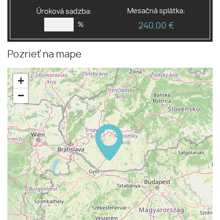
Mesačná splátka:
Úroková sadzba:
%
240.00 €
Pozrieť na mape
+
−