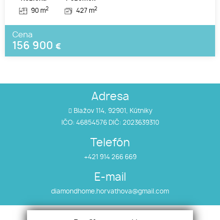
2
2
90 m
427 m
Cena
156 900
€
Adresa
Blažov 114, 92901, Kútniky
IČO: 46854576 DIČ: 2023639310
Telefón
+421 914 266 669
E-mail
diamondhome.horvathova@gmail.com
Úvod
Nehnuteľnosti