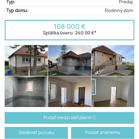
Typ:
Predaj
Typ domu:
Rodinný dom
108 000 €
Splátka úveru:
240.00 €
*
Pridať medzi obľúbené
Sledovať ponuku
Poslať známemu