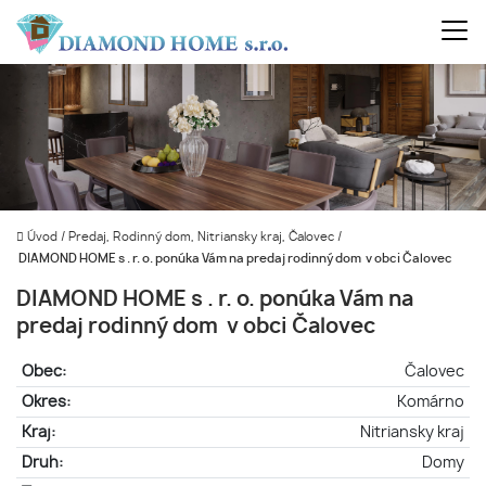
Úvod
/
Predaj, Rodinný dom, Nitriansky kraj, Čalovec
/
DIAMOND HOME s . r. o. ponúka Vám na predaj rodinný dom v obci Čalovec
DIAMOND HOME s . r. o. ponúka Vám na
predaj rodinný dom v obci Čalovec
Obec:
Čalovec
Okres:
Komárno
Kraj:
Nitriansky kraj
Druh:
Domy