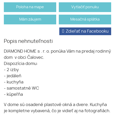
Poloha na mape
Vytlačiť ponuku
Mám záujem
Mesačná splátka
Zdieľať na Facebooku
Popis nehnuteľnosti
DIAMOND HOME s . r. o. ponúka Vám na predaj rodinný
dom v obci Čalovec.
Dispozícia domu:
- 2 izby
- jedáleň
- kuchyňa
- samostatné WC
- kúpeľňa
V dome sú osadené plastové okná a dvere. Kuchyňa
je kompletne vybavená, čo je vidieť aj na fotografiách.