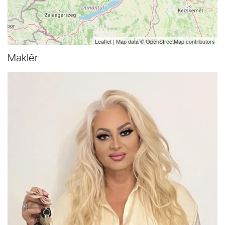
Leaflet
| Map data ©
OpenStreetMap
contributors
Maklér