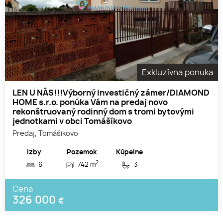
Exkluzívna ponuka
LEN U NÁS!!!Výborný investičný zámer/DIAMOND
HOME s.r.o. ponúka Vám na predaj novo
rekonštruovaný rodinný dom s tromi bytovými
jednotkami v obci Tomášíkovo
Predaj, Tomášikovo
Izby
Pozemok
Kúpelne
2
6
742 m
3
Cena
326 000
€