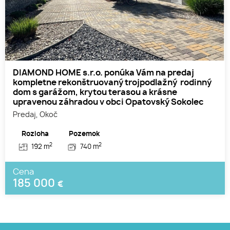
DIAMOND HOME s.r.o. ponúka Vám na predaj
kompletne rekonštruovaný trojpodlažný rodinný
dom s garážom, krytou terasou a krásne
upravenou záhradou v obci Opatovský Sokolec
Predaj, Okoč
Rozloha
Pozemok
2
2
192 m
740 m
Cena
185 000
€