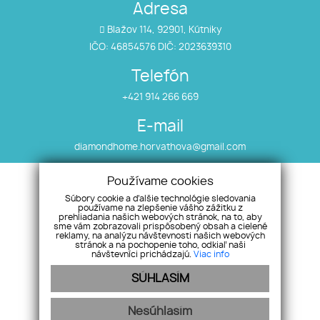
Adresa
Blažov 114, 92901, Kútniky
IČO: 46854576 DIČ: 2023639310
Telefón
+421 914 266 669
E-mail
diamondhome.horvathova@gmail.com
Používame cookies
Úvod
Nehnuteľnosti
Súbory cookie a ďalšie technológie sledovania
Makléri
Vložte ponuku/dopyt
používame na zlepšenie vášho zážitku z
prehliadania našich webových stránok, na to, aby
O nás
Alternatívne riešenia
sme vám zobrazovali prispôsobený obsah a cielené
reklamy, na analýzu návštevnosti našich webových
Služby
sporov
stránok a na pochopenie toho, odkiaľ naši
Úvery
Kontakt
návštevníci prichádzajú.
Viac info
Referencie
SÚHLASÍM
Nesúhlasím