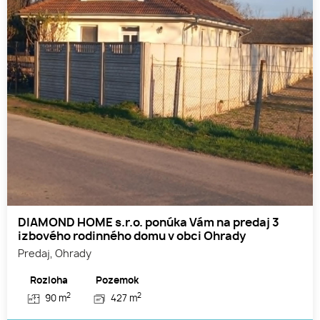
DIAMOND HOME s.r.o. ponúka Vám na predaj 3
izbového rodinného domu v obci Ohrady
Predaj, Ohrady
Rozloha
Pozemok
2
2
90 m
427 m