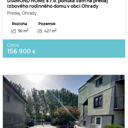
DIAMOND HOME s.r.o. ponúka Vám na predaj
izbového rodinného domu v obci Ohrady
Predaj, Ohrady
Rozloha
Pozemok
2
2
90 m
427 m
Cena
156 900
€