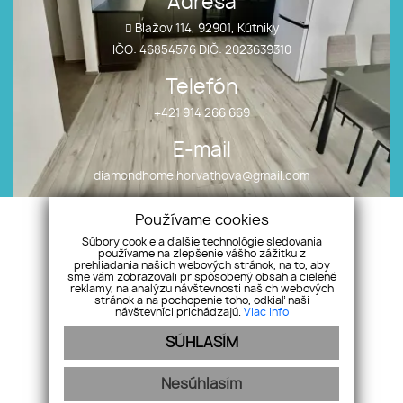
Adresa
Blažov 114, 92901, Kútniky
IČO: 46854576 DIČ: 2023639310
Telefón
+421 914 266 669
E-mail
diamondhome.horvathova@gmail.com
Používame cookies
Úvod
Nehnuteľnosti
Súbory cookie a ďalšie technológie sledovania
Makléri
Vložte ponuku/dopyt
používame na zlepšenie vášho zážitku z
prehliadania našich webových stránok, na to, aby
O nás
Alternatívne riešenia
sme vám zobrazovali prispôsobený obsah a cielené
reklamy, na analýzu návštevnosti našich webových
Služby
sporov
stránok a na pochopenie toho, odkiaľ naši
Úvery
Kontakt
návštevníci prichádzajú.
Viac info
Referencie
SÚHLASÍM
Nesúhlasím