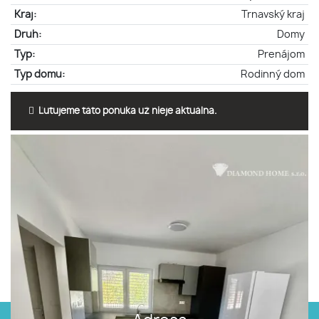
Kraj:
Trnavský kraj
Druh:
Domy
Typ:
Prenájom
Typ domu:
Rodinný dom
Ľutujeme táto ponuka už nieje aktuálna.